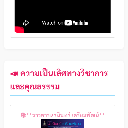
📣 ความเป็นเลิศทางวิชาการ
และคุณธรรรม
📚**วารสารนวมินทร์ เตรียมพัฒน์**