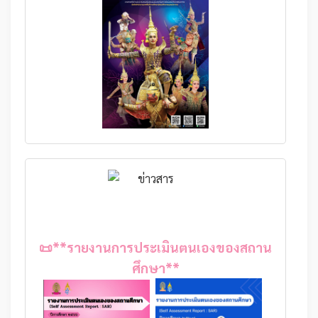
📜**รายงานการประเมินตนเองของสถาน
ศึกษา**