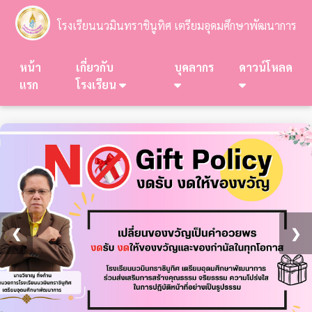
โรงเรียนนวมินทราชินูทิศ เตรียมอุดมศึกษาพัฒนาการ
หน้า
เกี่ยวกับ
บุคลากร
ดาวน์โหลด
แรก
โรงเรียน
❮
❯