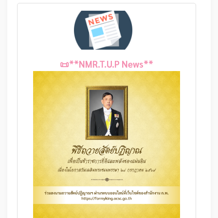
📜**NMR.T.U.P News**